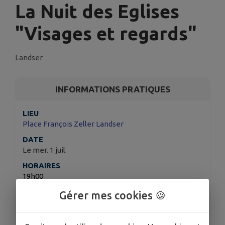
La Nuit des Eglises
"Visages et regards"
Landser
INFORMATIONS PRATIQUES
LIEU
Place François Zeller Landser
DATE
Le mer. 1 juil.
HORAIRES
19h00
ORGANISÉ PAR
Gérer mes cookies 🍪
AREL (Association Restauration de l'Eglise)