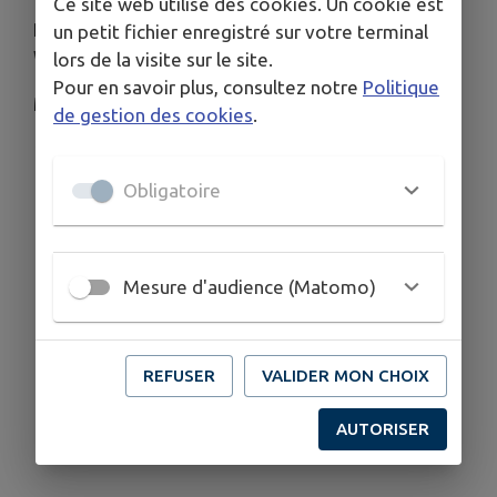
Ce site web utilise des cookies. Un cookie est
Peintures d'hier et d'aujourd'hui, exposition de
un petit fichier enregistré sur votre terminal
Walter CIANDRINI avec l'artiste lui-même.
lors de la visite sur le site.
Pour en savoir plus, consultez notre
Politique
Moment musical et méditatif.
de gestion des cookies
.
19h - 20h : jeu-découverte pour les enfants
Obligatoire
Télécharger la pièce jointe
Mesure d'audience (Matomo)
REFUSER
VALIDER MON CHOIX
AUTORISER