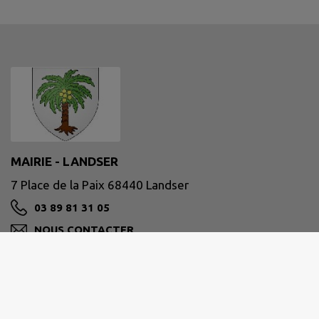
MAIRIE - LANDSER
7 Place de la Paix 68440 Landser
03 89 81 31 05
NOUS CONTACTER
M'Y RENDRE
landser.fr