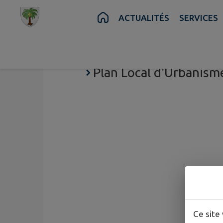
Contenu
Menu
Recherche
Pied de page
ACTUALITÉS
SERVICES
Enquête publique
Plan Local d'Urbanism
Ce site 