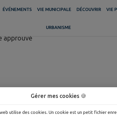
P
ÉVÉNEMENTS
VIE MUNICIPALE
DÉCOUVRIR
VIE 
URBANISME
e approuvé
Gérer mes cookies 🍪
web utilise des cookies. Un cookie est un petit fichier enre