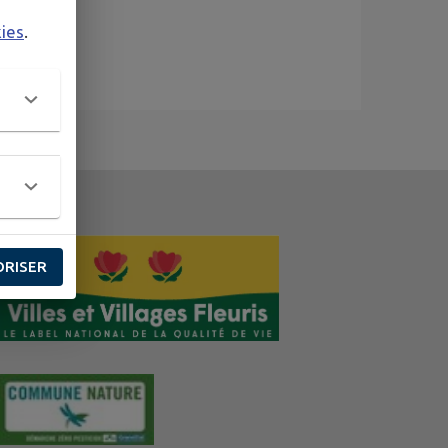
kies
.
ORISER