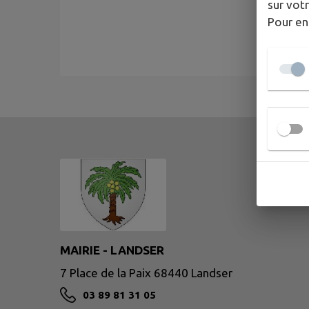
sur votr
Pour en
MAIRIE - LANDSER
7 Place de la Paix 68440 Landser
03 89 81 31 05