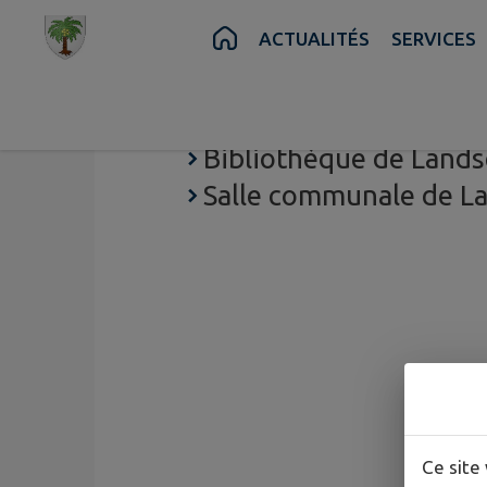
Contenu
Menu
Recherche
Pied de page
ACTUALITÉS
SERVICES
Calendrier des manife
Bibliothèque de Lands
Salle communale de L
Ce site 