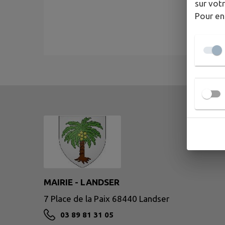
sur votr
Pour en
MAIRIE - LANDSER
7 Place de la Paix 68440 Landser
03 89 81 31 05