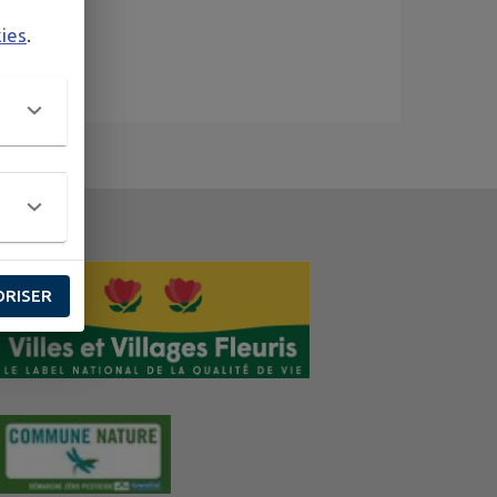
kies
.
ORISER