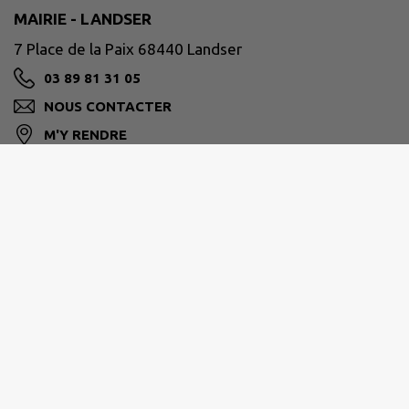
MAIRIE - LANDSER
7 Place de la Paix 68440 Landser
03 89 81 31 05
NOUS CONTACTER
M'Y RENDRE
landser.fr
SAINT-LOUIS AGGLOMÉRATION